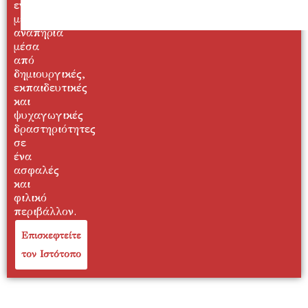
ενήλικες
με
αναπηρία
μέσα
από
δημιουργικές,
εκπαιδευτικές
και
ψυχαγωγικές
δραστηριότητες
σε
ένα
ασφαλές
και
φιλικό
περιβάλλον.
Επισκεφτείτε
τον Ιστότοπο