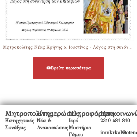
Μητροπολίτης Νέας Κρήνης κ. Ιουστίνος - Λόγος στη συνάντηση των Επιταφίων
Βρείτε περισσότερα
Μητροπολίτης
Ενημερώσεις
Πληροφόρηση
Επικοινων
Κατηχητικές
Νέα &
Ιερό
2310 481 810
Συνάξεις
Ανακοινώσεις
Μυστήριο
imnkrkal@otene
Γάμου