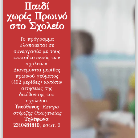
Παιδί
χωρίς Πρωινό
στο Σχολείο
Το πρόγραμμα
υλοποιείται σε
συνεργασία με τους
εκπαιδευτικούς των
σχολείων.
Διανέμονται μερίδες
πρωινού γεύματος
(402 μερίδες) κατόπιν
αιτήσεως της
διεύθυνσης του
σχολείου.
Υπεύθυνος:
Κέντρο
στήριξης Οικογενείας
Τηλέφωνο:
2310481810
, εσωτ. 9