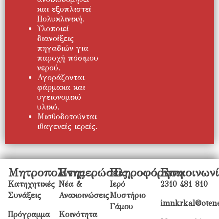
και εξοπλιστεί
Πολυκλινική.
Υλοποιεί
διανοίξεις
πηγαδιών για
παροχή πόσιμου
νερού.
Αγοράζονται
φάρμακα και
υγειονομικό
υλικό.
Μισθοδοτούνται
ιθαγενείς ιερείς.
Μητροπολίτης
Ενημερώσεις
Πληροφόρηση
Επικοινων
Κατηχητικές
Νέα &
Ιερό
2310 481 810
Συνάξεις
Ανακοινώσεις
Μυστήριο
imnkrkal@otene
Γάμου
Πρόγραμμα
Κοινότητα