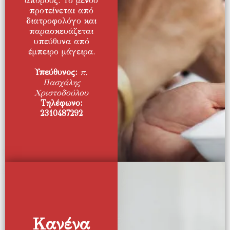
απόρους. Το μενού
προτείνεται από
διατροφολόγο και
παρασκευάζεται
υπεύθυνα από
έμπειρο μάγειρα.
Υπεύθυνος:
π.
Πασχάλης
Χριστοδούλου
Τηλέφωνο:
2310487292
Κανένα