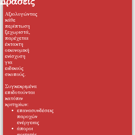
Δράσεις
Αξιολογώντας
κάθε
περίπτωση
ξεχωριστά,
παρέχεται
έκτακτη
οικονομική
ενίσχυση
για
ειδικούς
σκοπούς.
Συγκεκριμένα
επιδοτούνται
κατόπιν
κριτηρίων:
επανασυνδέσεις
παροχών
ενέργειας
άποροι
φοιτητές