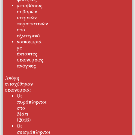
μεταβάσεις
σοβαρών
ιατρικών
περιστατικών
στο
εξωτερικό
νοικοκυριά
με
έκτακτες
οικονομικές
ανάγκες
Ακόμη
ενισχύθηκαν
οικονομικά:
Οι
πυρόπληκτοι
στο
Μάτι
(2018)
Οι
σεισμόπληκτοι