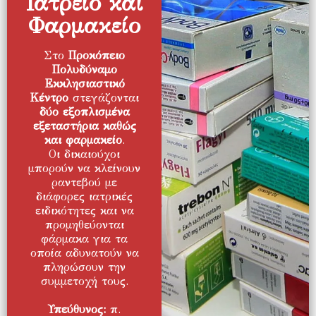
Ιατρείο και
Φαρμακείο
Στο
Προκόπειο
Πολυδύναμο
Εκκλησιαστικό
Κέντρο
στεγάζονται
δύο εξοπλισμένα
εξεταστήρια καθώς
και φαρμακείο
.
Οι δικαιούχοι
μπορούν να κλείνουν
ραντεβού με
διάφορες ιατρικές
ειδικότητες και να
προμηθεύονται
φάρμακα για τα
οποία αδυνατούν να
πληρώσουν την
συμμετοχή τους.
Υπεύθυνος:
π.