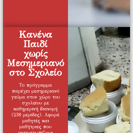
Κανένα
Παιδί
χωρίς
Μεσημεριανό
στο Σχολείο
Το πρόγραμμα
παρέχει μεσημεριανό
γεύμα στον χώρο του
σχολείου με
καθημερινή διανομή
(238 μερίδες). Αφορά
μαθητές και
μαθήτριες που
αντιμετωπίζουν