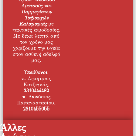
Αρετσούς
και
Παμμεγίστων
Ταξιαρχών
Καλαμαριάς
με
τακτικές αιμοδοσίες.
Με δέκα λεπτά από
τον χρόνο μας
χαρίζουμε την υγεία
στον ασθενή αδελφό
μας.
Υπεύθυνοι:
π. Δημήτριος
Κατζιγκάς,
2310444482
π. Διονύσιος
Παπαναστασίου,
2310455055
Άλλες