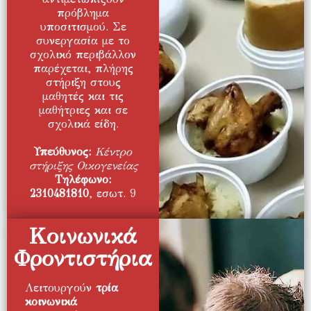
πρόβλημα
υποσιτισμού. Σε
συνεργασία με το
σχολικό περιβάλλον
παρέχεται, πλήρης
στήριξη στους
μαθητές και τις
μαθήτριες και σε
σχολικά είδη.
Υπεύθυνος:
Κέντρο
στήριξης Οικογενείας
Τηλέφωνο:
2310481810
, εσωτ. 9
Κοινωνικά
Φροντιστήρια
Λειτουργούν
τρία
κοινωνικά