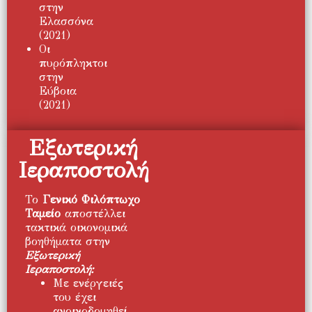
στην
Ελασσόνα
(2021)
Οι
πυρόπληκτοι
στην
Εύβοια
(2021)
Εξωτερική
Ιεραποστολή
Το
Γενικό Φιλόπτωχο
Ταμείο
αποστέλλει
τακτικά οικονομικά
βοηθήματα στην
Εξωτερική
Ιεραποστολή:
Με ενέργειές
του έχει
ανοικοδομηθεί