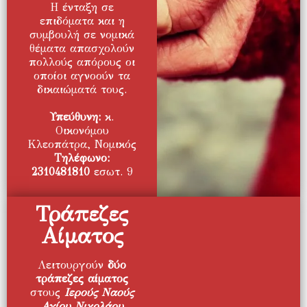
Η ένταξη σε
επιδόματα και η
συμβουλή σε νομικά
θέματα απασχολούν
πολλούς απόρους οι
οποίοι αγνοούν τα
δικαιώματά τους.
Υπεύθυνη:
κ.
Οικονόμου
Κλεοπάτρα, Νομικός
Τηλέφωνο:
2310481810
εσωτ. 9
Τράπεζες
Αίματος
Λειτουργούν
δύο
τράπεζες αίματος
στους
Ιερούς Ναούς
Αγίου Νικολάου