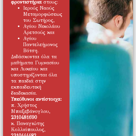
φροντιστήρια
στους:
Ιερούς Ναούς
Μεταμορφώσεως
του Σωτήρος,
Αγίου Νικολάου
Αρετσούς και
Αγίου
Παντελεήμονος
Βότση.
Διδάσκονται όλα τα
μαθήματα Γυμνασίου
και Λυκείου και
υποστηρίζονται όλα
τα παιδιά στην
εκπαιδευτική
διαδικασία.
Υπεύθυνοι αντίστοιχα:
π. Χρήστος
Μπαξεβάνογλου,
2310481690
κ. Παναγιώτης
Κολλιόπουλος,
2310444482