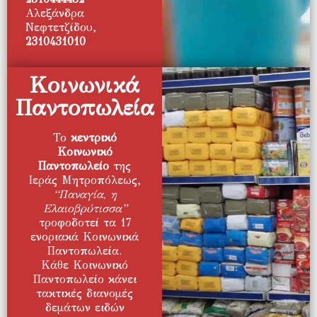
Αλεξάνδρα
Νεφτετζίδου,
2310431010
Κοινωνικά
Παντοπωλεία
Το
κεντρικό
Κοινωνικό
Παντοπωλείο
της
Ιεράς Μητροπόλεως,
“Παναγία, η
Ελαιοβρύτισσα”
τροφοδοτεί τα 17
ενοριακά Κοινωνικά
Παντοπωλεία.
Κάθε Κοινωνικό
Παντοπωλείο κάνει
τακτικές διανομές
δεμάτων ειδών