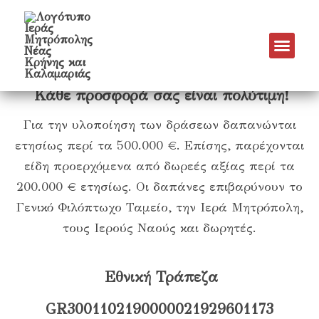
Φιλανθρωπία
Νέα & Α
Πρόγραμμα Εν
Πρόγραμμα 
Πνευματικό Έργο
Κάθε προσφορά σας είναι πολύτιμη!
Για την υλοποίηση των δράσεων δαπανώνται
ετησίως περί τα 500.000 €. Επίσης, παρέχονται
είδη προερχόμενα από δωρεές αξίας περί τα
200.000 € ετησίως. Οι δαπάνες επιβαρύνουν το
Γενικό Φιλόπτωχο Ταμείο, την Ιερά Μητρόπολη,
τους Ιερούς Ναούς και δωρητές.
Εθνική Τράπεζα
GR3001102190000021929601173