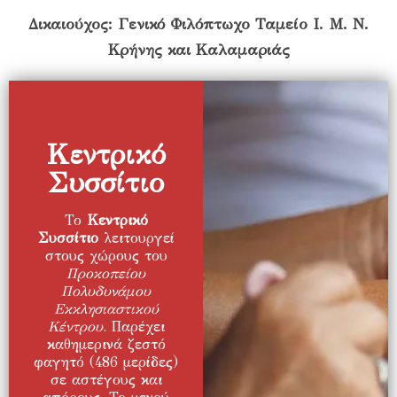
Δικαιούχος: Γενικό Φιλόπτωχο Ταμείο Ι. Μ. Ν.
Κρήνης και Καλαμαριάς
Κεντρικό
Συσσίτιο
Το
Κεντρικό
Συσσίτιο
λειτουργεί
στους χώρους του
Προκοπείου
Πολυδυνάμου
Εκκλησιαστικού
Κέντρου
. Παρέχει
καθημερινά ζεστό
φαγητό (486 μερίδες)
σε αστέγους και