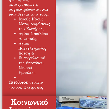
μεταχειρισμένα,
συγκεντρώνονται και
διατίθενται από τους:
Ιερούς Ναούς
Μεταμορφώσεως
του Σωτήρος,
Αγίου Νικολάου
Αρετσούς,
Αγίου
Παντελεήμονος
Βότση &
Ευαγγελισμού
της Θεοτόκου
Μικρού
Εμβόλου.
Υπεύθυνοι:
οι κατά
τόπους Επιτροπές
Κοινωνικό