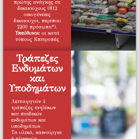
πρώτης ανάγκης σε
δικαιούχους (812
οικογένειες
δικαιούχοι, περίπου
2200 πρόσωπα*).
Υπεύθυνοι:
οι κατά
τόπους Επιτροπές
Τράπεζες
Ενδυμάτων
και
Υποδημάτων
Λειτουργούν 4
τράπεζες ενηλίκων
και παιδικών
ενδυμάτων και
υποδημάτων.
Τα υλικά, καινούργια
ή ελαφρώς