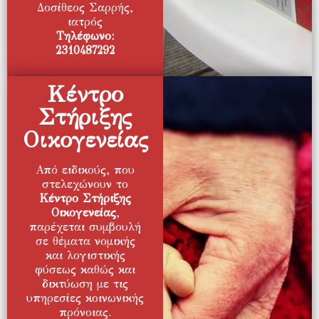
Δοσίθεος Σαρρής,
ιατρός
Τηλέφωνο:
2310487292
Κέντρο
Στήριξης
Οικογενείας
Από ειδικούς, που
στελεχώνουν το
Κέντρο Στήριξης
Οικογενείας
,
παρέχεται συμβουλή
σε θέματα νομικής
και λογιστικής
φύσεως καθώς και
δικτύωση με τις
υπηρεσίες κοινωνικής
πρόνοιας.