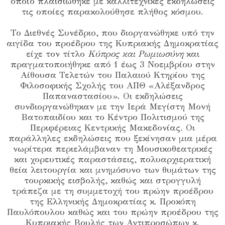
οποίο πλαισιώθηκε με καλλιτεχνικές εκδηλώσεις
τις οποίες παρακολούθησε πλήθος κόσμου.
Το Διεθνές Συνέδριο, που διοργανώθηκε υπό την
αιγίδα του προέδρου της Κυπριακής Δημοκρατίας
είχε τον τίτλο
Κύπρος και Ρωμιωσύνη
και
πραγματοποιήθηκε από 1 έως 3 Νοεμβρίου στην
Αίθουσα Τελετών του Παλαιού Κτηρίου της
Φιλοσοφικής Σχολής του ΑΠΘ «Αλέξανδρος
Παπαναστασίου». Οι εκδηλώσεις
συνδιοργανώθηκαν με την Ιερά Μεγίστη Μονή
Βατοπαιδίου και το Κέντρο Πολιτισμού της
Περιφέρειας Κεντρικής Μακεδονίας. Οι
παράλληλες εκδηλώσεις που ξεκίνησαν μια μέρα
νωρίτερα περιελάμβαναν τη Μουσικοθεατρικές
και χορευτικές παραστάσεις, πολυαρχιερατική
θεία λειτουργία και μνημόσυνο των θυμάτων της
τουρκικής εισβολής, καθώς και στρογγυλή
τράπεζα με τη συμμετοχή του πρώην προέδρου
της Ελληνικής Δημοκρατίας κ. Προκόπη
Παυλόπουλου καθώς και του πρώην προέδρου της
Κυπριακής Βουλής των Αντιπροσώπων κ.