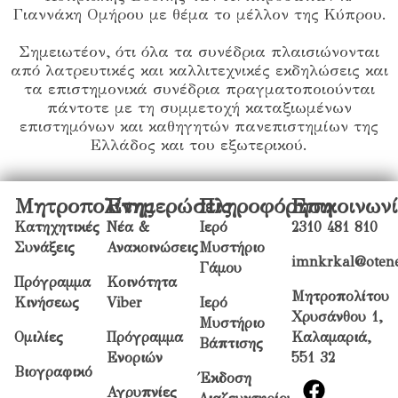
Γιαννάκη Ομήρου με θέμα το μέλλον της Κύπρου.
Σημειωτέον, ότι όλα τα συνέδρια πλαισιώνονται
από λατρευτικές και καλλιτεχνικές εκδηλώσεις και
τα επιστημονικά συνέδρια πραγματοποιούνται
πάντοτε με τη συμμετοχή καταξιωμένων
επιστημόνων και καθηγητών πανεπιστημίων της
Ελλάδος και του εξωτερικού.
Μητροπολίτης
Ενημερώσεις
Πληροφόρηση
Επικοινων
Κατηχητικές
Νέα &
Ιερό
2310 481 810
Συνάξεις
Ανακοινώσεις
Μυστήριο
imnkrkal@otene
Γάμου
Πρόγραμμα
Κοινότητα
Μητροπολίτου
Κινήσεως
Viber
Ιερό
Χρυσάνθου 1,
Μυστήριο
Ομιλίες
Πρόγραμμα
Καλαμαριά,
Βάπτισης
Ενοριών
551 32
Βιογραφικό
Έκδοση
Αγρυπνίες