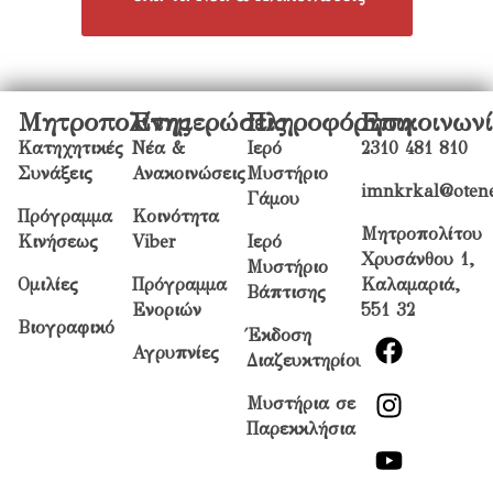
Μητροπολίτης
Ενημερώσεις
Πληροφόρηση
Επικοινων
Κατηχητικές
Νέα &
Ιερό
2310 481 810
Συνάξεις
Ανακοινώσεις
Μυστήριο
imnkrkal@otene
Γάμου
Πρόγραμμα
Κοινότητα
Μητροπολίτου
Κινήσεως
Viber
Ιερό
Χρυσάνθου 1,
Μυστήριο
Ομιλίες
Πρόγραμμα
Καλαμαριά,
Βάπτισης
Ενοριών
551 32
Βιογραφικό
Έκδοση
Αγρυπνίες
Διαζευκτηρίου
Μυστήρια σε
Παρεκκλήσια