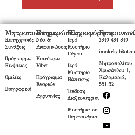
Μητροπολίτης
Ενημερώσεις
Πληροφόρηση
Επικοινων
Κατηχητικές
Νέα &
Ιερό
2310 481 810
Συνάξεις
Ανακοινώσεις
Μυστήριο
imnkrkal@otene
Γάμου
Πρόγραμμα
Κοινότητα
Μητροπολίτου
Κινήσεως
Viber
Ιερό
Χρυσάνθου 1,
Μυστήριο
Ομιλίες
Πρόγραμμα
Καλαμαριά,
Βάπτισης
Ενοριών
551 32
Βιογραφικό
Έκδοση
Αγρυπνίες
Διαζευκτηρίου
Μυστήρια σε
Παρεκκλήσια