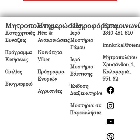
Μητροπολίτης
Ενημερώσεις
Πληροφόρηση
Επικοινων
Κατηχητικές
Νέα &
Ιερό
2310 481 810
Συνάξεις
Ανακοινώσεις
Μυστήριο
imnkrkal@otene
Γάμου
Πρόγραμμα
Κοινότητα
Μητροπολίτου
Κινήσεως
Viber
Ιερό
Χρυσάνθου 1,
Μυστήριο
Ομιλίες
Πρόγραμμα
Καλαμαριά,
Βάπτισης
Ενοριών
551 32
Βιογραφικό
Έκδοση
Αγρυπνίες
Διαζευκτηρίου
Μυστήρια σε
Παρεκκλήσια