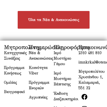
Όλα τα Νέα & Ανακοινώσεις
Μητροπολίτης
Ενημερώσεις
Πληροφόρηση
Επικοινων
Κατηχητικές
Νέα &
Ιερό
2310 481 810
Συνάξεις
Ανακοινώσεις
Μυστήριο
imnkrkal@otene
Γάμου
Πρόγραμμα
Κοινότητα
Μητροπολίτου
Κινήσεως
Viber
Ιερό
Χρυσάνθου 1,
Μυστήριο
Ομιλίες
Πρόγραμμα
Καλαμαριά,
Βάπτισης
Ενοριών
551 32
Βιογραφικό
Έκδοση
Αγρυπνίες
Διαζευκτηρίου