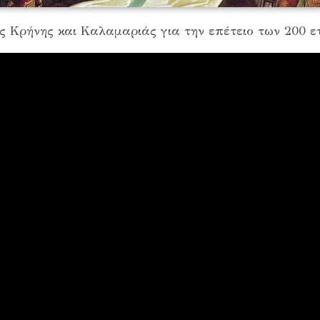
ς Κρήνης και Καλαμαριάς για την επέτειο των 200 