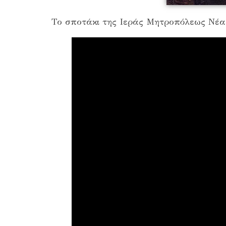
Το σποτάκι της Ιεράς Μητροπόλεως Νέα