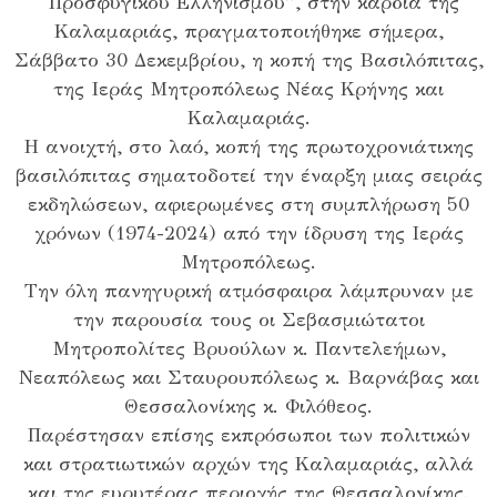
“Προσφυγικού Ελληνισμού”, στην καρδιά της
Καλαμαριάς, πραγματοποιήθηκε σήμερα,
Σάββατο 30 Δεκεμβρίου, η κοπή της Βασιλόπιτας,
της Ιεράς Μητροπόλεως Νέας Κρήνης και
Καλαμαριάς.
Η ανοιχτή, στο λαό, κοπή της πρωτοχρονιάτικης
βασιλόπιτας σηματοδοτεί την έναρξη μιας σειράς
εκδηλώσεων, αφιερωμένες στη συμπλήρωση 50
χρόνων (1974-2024) από την ίδρυση της Ιεράς
Μητροπόλεως.
Την όλη πανηγυρική ατμόσφαιρα λάμπρυναν με
την παρουσία τους οι Σεβασμιώτατοι
Μητροπολίτες Βρυούλων κ. Παντελεήμων,
Νεαπόλεως και Σταυρουπόλεως κ. Βαρνάβας και
Θεσσαλονίκης κ. Φιλόθεος.
Παρέστησαν επίσης εκπρόσωποι των πολιτικών
και στρατιωτικών αρχών της Καλαμαριάς, αλλά
και της ευρυτέρας περιοχής της Θεσσαλονίκης.