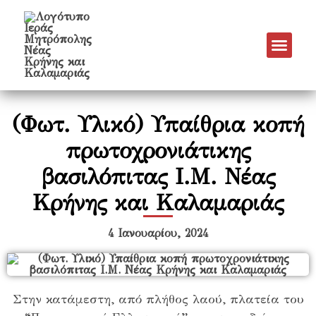
Νέα & Α
Πρόγραμμα Εν
Πρόγραμμα 
Πνευματικό Έργο
(Φωτ. Υλικό) Υπαίθρια κοπή
πρωτοχρονιάτικης
βασιλόπιτας Ι.Μ. Νέας
Κρήνης και Καλαμαριάς
4 Ιανουαρίου, 2024
Στην κατάμεστη, από πλήθος λαού, πλατεία του