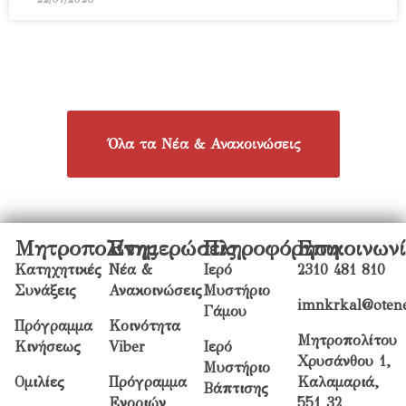
Όλα τα Νέα & Ανακοινώσεις
Μητροπολίτης
Ενημερώσεις
Πληροφόρηση
Επικοινων
Κατηχητικές
Νέα &
Ιερό
2310 481 810
Συνάξεις
Ανακοινώσεις
Μυστήριο
imnkrkal@otene
Γάμου
Πρόγραμμα
Κοινότητα
Μητροπολίτου
Κινήσεως
Viber
Ιερό
Χρυσάνθου 1,
Μυστήριο
Ομιλίες
Πρόγραμμα
Καλαμαριά,
Βάπτισης
Ενοριών
551 32