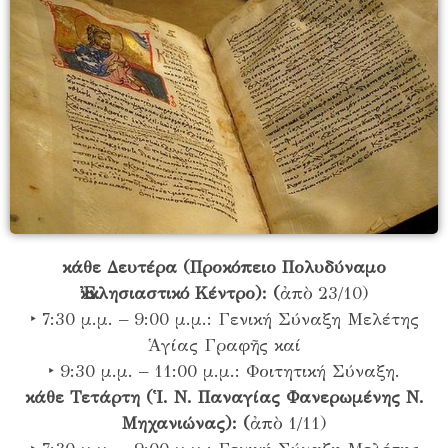
κάθε Δευτέρα (Προκόπειο Πολυδύναμο
Ἐκκλησιαστικό Κέντρο): (
ἀπὸ 23/10)
‣ 7:30 μ.μ. – 9:00 μ.μ.: Γενική Σύναξη Μελέτης
Ἁγίας Γραφῆς καί
‣ 9:30 μ.μ. – 11:00 μ.μ.: Φοιτητική Σύναξη.
κάθε Τετάρτη (Ἱ. Ν. Παναγίας Φανερωμένης Ν.
Μηχανιώνας): (
ἀπὸ 1/11)