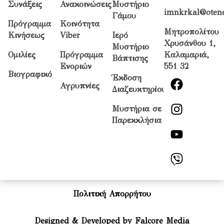
Συνάξεις
Ανακοινώσεις
Μυστήριο
imnkrkal@otene
Γάμου
Πρόγραμμα
Κοινότητα
Μητροπολίτου
Κινήσεως
Viber
Ιερό
Χρυσάνθου 1,
Μυστήριο
Ομιλίες
Πρόγραμμα
Καλαμαριά,
Βάπτισης
Ενοριών
551 32
Βιογραφικό
Έκδοση
Αγρυπνίες
Διαζευκτηρίου
Μυστήρια σε
Παρεκκλήσια
Πολιτική Απορρήτου
Designed & Developed by Falcore Media