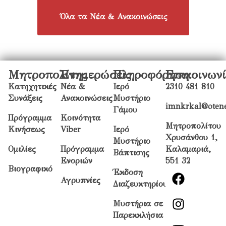
Όλα τα Νέα & Ανακοινώσεις
Μητροπολίτης
Ενημερώσεις
Πληροφόρηση
Επικοινων
Κατηχητικές
Νέα &
Ιερό
2310 481 810
Συνάξεις
Ανακοινώσεις
Μυστήριο
imnkrkal@otene
Γάμου
Πρόγραμμα
Κοινότητα
Μητροπολίτου
Κινήσεως
Viber
Ιερό
Χρυσάνθου 1,
Μυστήριο
Ομιλίες
Πρόγραμμα
Καλαμαριά,
Βάπτισης
Ενοριών
551 32
Βιογραφικό
Έκδοση
Αγρυπνίες
Διαζευκτηρίου
Μυστήρια σε
Παρεκκλήσια