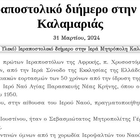
ραποστολικό διήμερο στη
Καλαμαριάς
31 Μαρτίου, 2024
ν πρώτων Ιεραποστόλων της Αφρικής, π. Χρυσοστό
, από την Ιερά Σύνοδο της Εκκλησίας της Ελλάδ
ειακών εορτασμών των 50 χρόνων από την ίδρυση της
ν Ιερό Ναό Αγίας Παρασκευής Νέας Κρήνης, όπου ο
υ 1950.
, στην αίθουσα του Ιερού Ναού, πραγματοποιήθηκ
 Ιουστίνου, ήταν ο Σεβασμιώτατος Μητροπολίτης Γ
.
τινών ύμνων από τη χορωδία Ιεροψαλτών του Ναού 