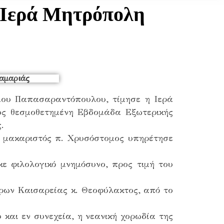
ν Ιερά Μητρόπολη
μου Παπασαραντόπουλου, τίμησε η Ιερά
ος θεσμοθετημένη Εβδομάδα Εξωτερικής
.
 μακαριστός π. Χρυσόστομος υπηρέτησε
ε φιλολογικό μνημόσυνο, προς τιμή του
έρων Καισαρείας κ. Θεοφύλακτος, από το
και εν συνεχεία, η νεανική χορωδία της