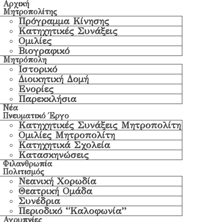
Αρχική
Μητροπολίτης
Πρόγραμμα Κίνησης
Κατηχητικές Συνάξεις
Ομιλίες
Βιογραφικό
Μητρόπολη
Ιστορικό
Διοικητική Δομή
Ενορίες
Παρεκκλήσια
Νέα
Πνευματικό Έργο
Κατηχητικές Συνάξεις Μητροπολίτη
Ομιλίες Μητροπολίτη
Κατηχητικά Σχολεία
Κατασκηνώσεις
Φιλανθρωπία
Πολιτισμός
Νεανική Χορωδία
Θεατρική Ομάδα
Συνέδρια
Περιοδικό “Καλοφωνία”
Αγρυπνίες