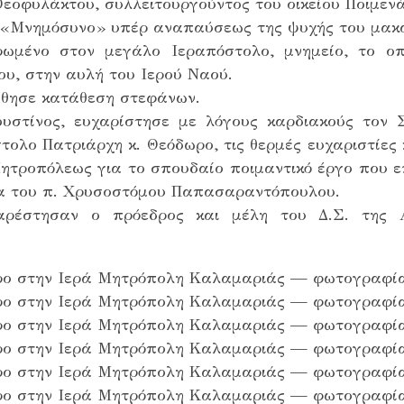
εοφυλάκτου, συλλειτουργούντος του οικείου Ποιμενάρ
«Μνημόσυνο» υπέρ αναπαύσεως της ψυχής του μακαρ
ρωμένο στον μεγάλο Ιεραπόστολο, μνημείο, το οπ
υ, στην αυλή του Ιερού Ναού.
ύθησε κατάθεση στεφάνων.
Ιουστίνος, ευχαρίστησε με λόγους καρδιακούς τον
ολο Πατριάρχη κ. Θεόδωρο, τις θερμές ευχαριστίες 
Μητροπόλεως για το σπουδαίο ποιμαντικό έργο που ε
ητα του π. Χρυσοστόμου Παπασαραντόπουλου.
παρέστησαν ο πρόεδρος και μέλη του Δ.Σ. της Α