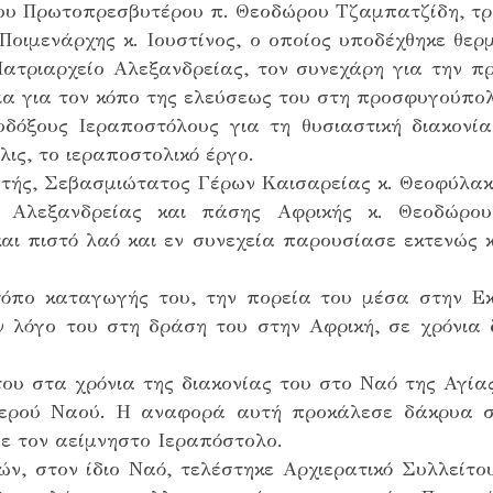
του Πρωτοπρεσβυτέρου π. Θεοδώρου Τζαμπατζίδη, τρ
 Ποιμενάρχης κ. Ιουστίνος, ο οποίος υποδέχθηκε θε
ατριαρχείο Αλεξανδρείας, τον συνεχάρη για την 
ια για τον κόπο της ελεύσεως του στη προσφυγούπο
δόξους Ιεραποστόλους για τη θυσιαστική διακονί
λις, το ιεραποστολικό έργο.
ητής, Σεβασμιώτατος Γέρων Καισαρείας κ. Θεοφύλακ
Αλεξανδρείας και πάσης Αφρικής κ. Θεοδώρου
και πιστό λαό και εν συνεχεία παρουσίασε εκτενώς κ
τόπο καταγωγής του, την πορεία του μέσα στην Εκ
ν λόγο του στη δράση του στην Αφρική, σε χρόνια
του στα χρόνια της διακονίας του στο Ναό της Αγ
Ιερού Ναού. Η αναφορά αυτή προκάλεσε δάκρυα σ
ε τον αείμνηστο Ιεραπόστολο.
ν, στον ίδιο Ναό, τελέστηκε Αρχιερατικό Συλλείτ