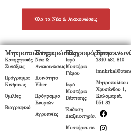
Όλα τα Νέα & Ανακοινώσεις
Μητροπολίτης
Ενημερώσεις
Πληροφόρηση
Επικοινων
Κατηχητικές
Νέα &
Ιερό
2310 481 810
Συνάξεις
Ανακοινώσεις
Μυστήριο
imnkrkal@otene
Γάμου
Πρόγραμμα
Κοινότητα
Μητροπολίτου
Κινήσεως
Viber
Ιερό
Χρυσάνθου 1,
Μυστήριο
Ομιλίες
Πρόγραμμα
Καλαμαριά,
Βάπτισης
Ενοριών
551 32
Βιογραφικό
Έκδοση
Αγρυπνίες
Διαζευκτηρίου
Μυστήρια σε