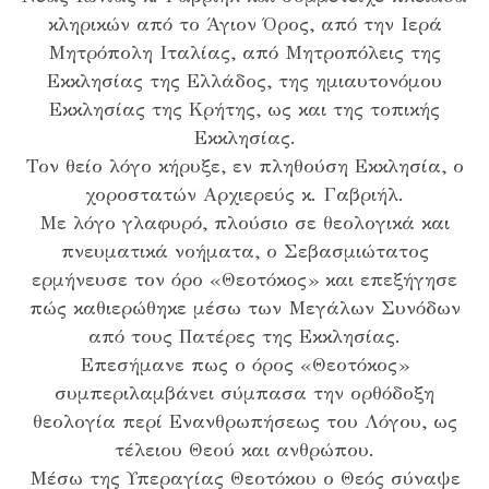
κληρικών από το Άγιον Όρος, από την Ιερά
Μητρόπολη Ιταλίας, από Μητροπόλεις της
Εκκλησίας της Ελλάδος, της ημιαυτονόμου
Εκκλησίας της Κρήτης, ως και της τοπικής
Εκκλησίας.
Τον θείο λόγο κήρυξε, εν πληθούση Εκκλησία, ο
χοροστατών Αρχιερεύς κ. Γαβριήλ.
Με λόγο γλαφυρό, πλούσιο σε θεολογικά και
πνευματικά νοήματα, ο Σεβασμιώτατος
ερμήνευσε τον όρο «Θεοτόκος» και επεξήγησε
πώς καθιερώθηκε μέσω των Μεγάλων Συνόδων
από τους Πατέρες της Εκκλησίας.
Επεσήμανε πως ο όρος «Θεοτόκος»
συμπεριλαμβάνει σύμπασα την ορθόδοξη
θεολογία περί Ενανθρωπήσεως του Λόγου, ως
τέλειου Θεού και ανθρώπου.
Μέσω της Υπεραγίας Θεοτόκου ο Θεός σύναψε