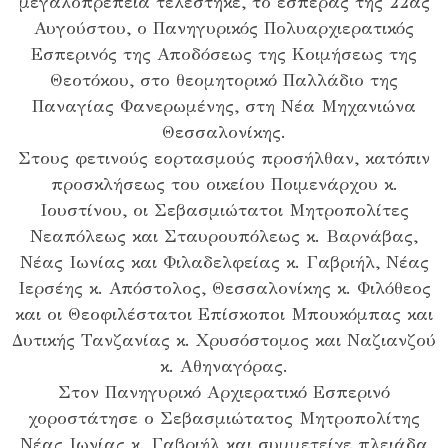
μεγαλοπρέπεια τελέστηκε, το εσπέρας της 22ας
Αυγούστου, ο Πανηγυρικός Πολυαρχιερατικός
Εσπερινός της Αποδόσεως της Κοιμήσεως της
Θεοτόκου, στο θεομητορικό Παλλάδιο της
Παναγίας Φανερωμένης, στη Νέα Μηχανιώνα
Θεσσαλονίκης.
Στους φετινούς εορτασμούς προσήλθαν, κατόπιν
προσκλήσεως του οικείου Ποιμενάρχου κ.
Ιουστίνου, οι Σεβασμιώτατοι Μητροπολίτες
Νεαπόλεως και Σταυρουπόλεως κ. Βαρνάβας,
Νέας Ιωνίας και Φιλαδελφείας κ. Γαβριήλ, Νέας
Ιερσέης κ. Απόστολος, Θεσσαλονίκης κ. Φιλόθεος
και οι Θεοφιλέστατοι Επίσκοποι Μπουκόμπας και
Δυτικής Τανζανίας κ. Χρυσόστομος και Ναζιανζού
κ. Αθηναγόρας.
Στον Πανηγυρικό Αρχιερατικό Εσπερινό
χοροστάτησε ο Σεβασμιώτατος Μητροπολίτης
Νέας Ιωνίας κ. Γαβριήλ και συμμετείχε πλειάδα