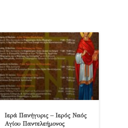
Ιερά Πανήγυρις – Ιερός Ναός
Αγίου Παντελεήμονος