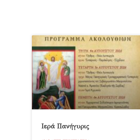
Ιερά Πανήγυρις