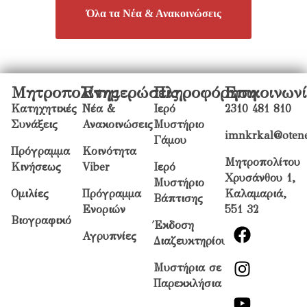
Όλα τα Νέα & Ανακοινώσεις
Μητροπολίτης
Ενημερώσεις
Πληροφόρηση
Επικοινων
Κατηχητικές
Νέα &
Ιερό
2310 481 810
Συνάξεις
Ανακοινώσεις
Μυστήριο
imnkrkal@otene
Γάμου
Πρόγραμμα
Κοινότητα
Μητροπολίτου
Κινήσεως
Viber
Ιερό
Χρυσάνθου 1,
Μυστήριο
Ομιλίες
Πρόγραμμα
Καλαμαριά,
Βάπτισης
Ενοριών
551 32
Βιογραφικό
Έκδοση
Αγρυπνίες
Διαζευκτηρίου
Μυστήρια σε
Παρεκκλήσια