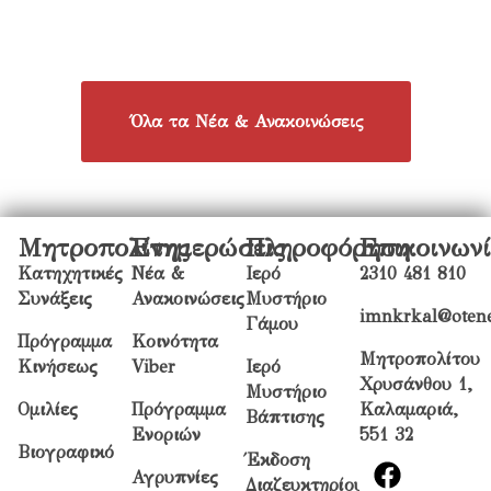
Όλα τα Νέα & Ανακοινώσεις
Μητροπολίτης
Ενημερώσεις
Πληροφόρηση
Επικοινων
Κατηχητικές
Νέα &
Ιερό
2310 481 810
Συνάξεις
Ανακοινώσεις
Μυστήριο
imnkrkal@otene
Γάμου
Πρόγραμμα
Κοινότητα
Μητροπολίτου
Κινήσεως
Viber
Ιερό
Χρυσάνθου 1,
Μυστήριο
Ομιλίες
Πρόγραμμα
Καλαμαριά,
Βάπτισης
Ενοριών
551 32
Βιογραφικό
Έκδοση
Αγρυπνίες
Διαζευκτηρίου