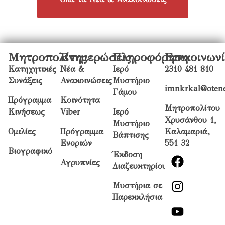
Μητροπολίτης
Ενημερώσεις
Πληροφόρηση
Επικοινων
Κατηχητικές
Νέα &
Ιερό
2310 481 810
Συνάξεις
Ανακοινώσεις
Μυστήριο
imnkrkal@otene
Γάμου
Πρόγραμμα
Κοινότητα
Μητροπολίτου
Κινήσεως
Viber
Ιερό
Χρυσάνθου 1,
Μυστήριο
Ομιλίες
Πρόγραμμα
Καλαμαριά,
Βάπτισης
Ενοριών
551 32
Βιογραφικό
Έκδοση
Αγρυπνίες
Διαζευκτηρίου
Μυστήρια σε
Παρεκκλήσια