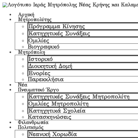
Αρχική
Μητροπολίτης
Πρόγραμμα Κίνησης
Κατηχητικές Συνάξεις
Ομιλίες
Βιογραφικό
Μητρόπολη
Ιστορικό
Διοικητική Δομή
Ενορίες
Παρεκκλήσια
Νέα
Πνευματικό Έργο
Κατηχητικές Συνάξεις Μητροπολίτη
Ομιλίες Μητροπολίτη
Κατηχητικά Σχολεία
Κατασκηνώσεις
Φιλανθρωπία
Πολιτισμός
Νεανική Χορωδία