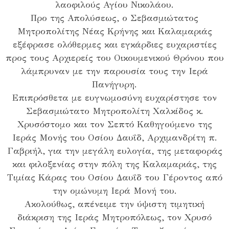
λαοφιλούς Αγίου Νικολάου.
Προ της Απολύσεως, ο Σεβασμιώτατος
Μητροπολίτης Νέας Κρήνης και Καλαμαριάς
εξέφρασε ολόθερμες και εγκάρδιες ευχαριστίες
προς τους Αρχιερείς του Οικουμενικού Θρόνου που
λάμπρυναν με την παρουσία τους την Ιερά
Πανήγυρη.
Επιπρόσθετα με ευγνωμοσύνη ευχαρίστησε τον
Σεβασμιώτατο Μητροπολίτη Χαλκίδος κ.
Χρυσόστομο και τον Σεπτό Καθηγούμενο της
Ιεράς Μονής του Οσίου Δαυΐδ, Αρχιμανδρίτη π.
Γαβριήλ, για την μεγάλη ευλογία, της μεταφοράς
και φιλοξενίας στην πόλη της Καλαμαριάς, της
Τιμίας Κάρας του Οσίου Δαυΐδ του Γέροντος από
την ομώνυμη Ιερά Μονή του.
Ακολούθως, απένειμε την ύψιστη τιμητική
διάκριση της Ιεράς Μητροπόλεως, τον Χρυσό