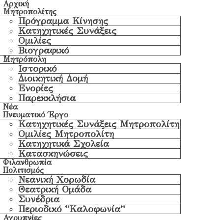
Αρχική
Μητροπολίτης
Πρόγραμμα Κίνησης
Κατηχητικές Συνάξεις
Ομιλίες
Βιογραφικό
Μητρόπολη
Ιστορικό
Διοικητική Δομή
Ενορίες
Παρεκκλήσια
Νέα
Πνευματικό Έργο
Κατηχητικές Συνάξεις Μητροπολίτη
Ομιλίες Μητροπολίτη
Κατηχητικά Σχολεία
Κατασκηνώσεις
Φιλανθρωπία
Πολιτισμός
Νεανική Χορωδία
Θεατρική Ομάδα
Συνέδρια
Περιοδικό “Καλοφωνία”
Αγρυπνίες