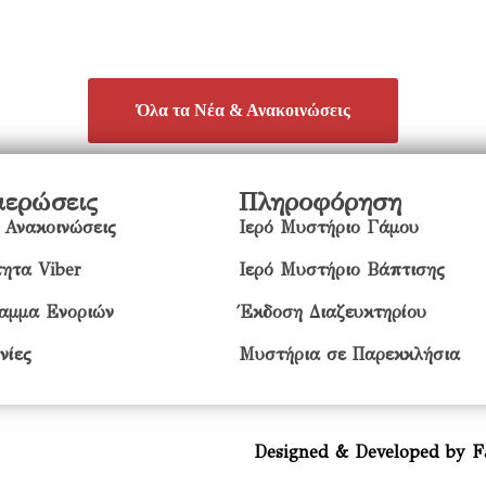
Όλα τα Νέα & Ανακοινώσεις
μερώσεις
Πληροφόρηση
 Ανακοινώσεις
Ιερό Μυστήριο Γάμου
ητα Viber
Ιερό Μυστήριο Βάπτισης
αμμα Ενοριών
Έκδοση Διαζευκτηρίου
νίες
Μυστήρια σε Παρεκκλήσια
Designed & Developed by F