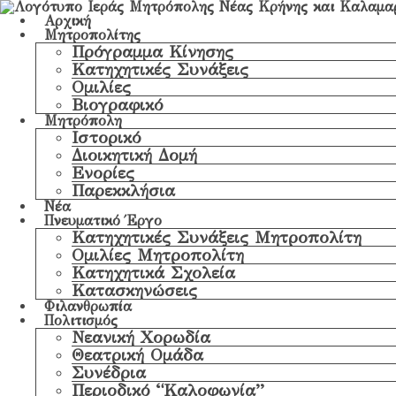
Αρχική
Μητροπολίτης
Πρόγραμμα Κίνησης
Κατηχητικές Συνάξεις
Ομιλίες
Βιογραφικό
Μητρόπολη
Ιστορικό
Διοικητική Δομή
Ενορίες
Παρεκκλήσια
Νέα
Πνευματικό Έργο
Κατηχητικές Συνάξεις Μητροπολίτη
Ομιλίες Μητροπολίτη
Κατηχητικά Σχολεία
Κατασκηνώσεις
Φιλανθρωπία
Πολιτισμός
Νεανική Χορωδία
Θεατρική Ομάδα
Συνέδρια
Περιοδικό “Καλοφωνία”