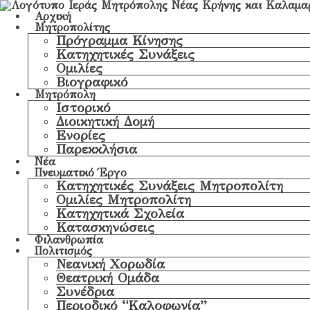
Αρχική
Μητροπολίτης
Πρόγραμμα Κίνησης
Κατηχητικές Συνάξεις
Ομιλίες
Βιογραφικό
Μητρόπολη
Ιστορικό
Διοικητική Δομή
Ενορίες
Παρεκκλήσια
Νέα
Πνευματικό Έργο
Κατηχητικές Συνάξεις Μητροπολίτη
Ομιλίες Μητροπολίτη
Κατηχητικά Σχολεία
Κατασκηνώσεις
Φιλανθρωπία
Πολιτισμός
Νεανική Χορωδία
Θεατρική Ομάδα
Συνέδρια
Περιοδικό “Καλοφωνία”