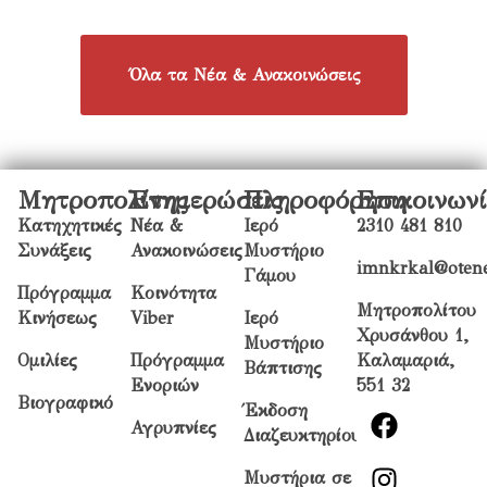
Όλα τα Νέα & Ανακοινώσεις
Μητροπολίτης
Ενημερώσεις
Πληροφόρηση
Επικοινων
Κατηχητικές
Νέα &
Ιερό
2310 481 810
Συνάξεις
Ανακοινώσεις
Μυστήριο
imnkrkal@otene
Γάμου
Πρόγραμμα
Κοινότητα
Μητροπολίτου
Κινήσεως
Viber
Ιερό
Χρυσάνθου 1,
Μυστήριο
Ομιλίες
Πρόγραμμα
Καλαμαριά,
Βάπτισης
Ενοριών
551 32
Βιογραφικό
Έκδοση
Αγρυπνίες
Διαζευκτηρίου
Μυστήρια σε