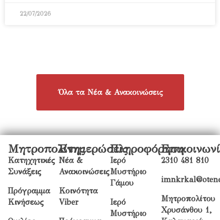
22/07/2026
Όλα τα Νέα & Ανακοινώσεις
Μητροπολίτης
Ενημερώσεις
Πληροφόρηση
Επικοινων
Κατηχητικές
Νέα &
Ιερό
2310 481 810
Συνάξεις
Ανακοινώσεις
Μυστήριο
imnkrkal@otene
Γάμου
Πρόγραμμα
Κοινότητα
Μητροπολίτου
Κινήσεως
Viber
Ιερό
Χρυσάνθου 1,
Μυστήριο