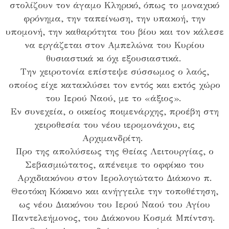
στολίζουν τον άγαμο Κληρικό, όπως το μοναχικό
φρόνημα, την ταπείνωση, την υπακοή, την
υπομονή, την καθαρότητα του βίου και τον κάλεσε
να εργάζεται στον Αμπελώνα του Κυρίου
θυσιαστικά κι όχι εξουσιαστικά.
Την χειροτονία επίστεψε σύσσωμος ο λαός,
οποίος είχε κατακλύσει τον εντός και εκτός χώρο
του Ιερού Ναού, με το «άξιος».
Εν συνεχεία, ο οικείος ποιμενάρχης, προέβη στη
χειροθεσία του νέου ιερομονάχου, εις
Αρχιμανδρίτη.
Προ της απολύσεως της Θείας Λειτουργίας, ο
Σεβασμιώτατος, απένειμε το οφφίκιο του
Αρχιδιακόνου στον Ιερολογιώτατο Διάκονο π.
Θεοτόκη Κόκκινο και ανήγγειλε την τοποθέτηση,
ως νέου Διακόνου του Ιερού Ναού του Αγίου
Παντελεήμονος, του Διάκονου Κοσμά Μπίντση.