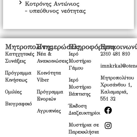
Κοτρόνης Αντώνιος
- υπεύθυνος νεότητας
Μητροπολίτης
Ενημερώσεις
Πληροφόρηση
Επικοινων
Κατηχητικές
Νέα &
Ιερό
2310 481 810
Συνάξεις
Ανακοινώσεις
Μυστήριο
imnkrkal@otene
Γάμου
Πρόγραμμα
Κοινότητα
Μητροπολίτου
Κινήσεως
Viber
Ιερό
Χρυσάνθου 1,
Μυστήριο
Ομιλίες
Πρόγραμμα
Καλαμαριά,
Βάπτισης
Ενοριών
551 32
Βιογραφικό
Έκδοση
Αγρυπνίες
Διαζευκτηρίου
Μυστήρια σε
Παρεκκλήσια