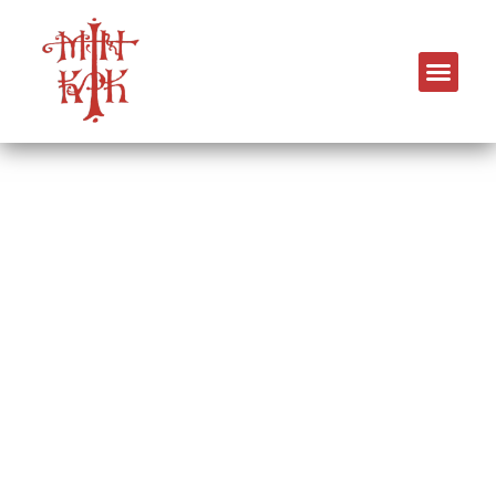
Ιερός Ναός Αγίου Γεωργίου
Επανομή