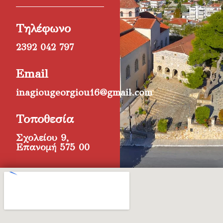
Τηλέφωνο
2392 042 797
Email
inagiougeorgiou16@gmail.com
Τοποθεσία
Σχολείου 9,
Επανομή 575 00