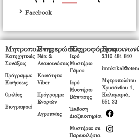
Facebook
Μητροπολίτης
Ενημερώσεις
Πληροφόρηση
Επικοινων
Κατηχητικές
Νέα &
Ιερό
2310 481 810
Συνάξεις
Ανακοινώσεις
Μυστήριο
imnkrkal@otene
Γάμου
Πρόγραμμα
Κοινότητα
Μητροπολίτου
Κινήσεως
Viber
Ιερό
Χρυσάνθου 1,
Μυστήριο
Ομιλίες
Πρόγραμμα
Καλαμαριά,
Βάπτισης
Ενοριών
551 32
Βιογραφικό
Έκδοση
Αγρυπνίες
Διαζευκτηρίου
Μυστήρια σε
Παρεκκλήσια