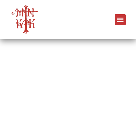
Ιερός Ναός Ευαγγελισμού της
Θεοτόκου
Μικρό Έμβολο, Καλαμαριά