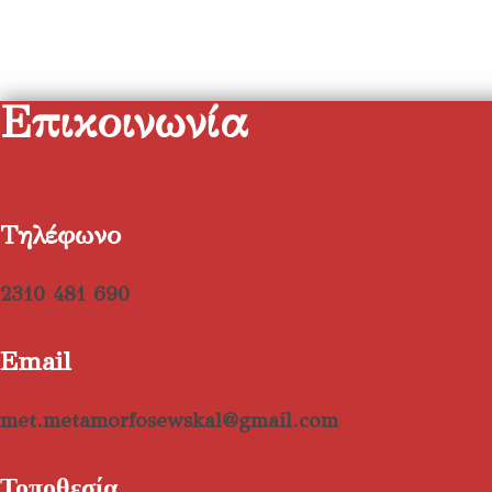
Επικοινωνία
Τηλέφωνο
2310 481 690
Email
met.metamorfosewskal@gmail.com
Τοποθεσία