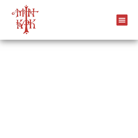
Ιερός Ναός Παμμεγίστων
Ταξιαρχών
Κουρί, Καλαμαριά