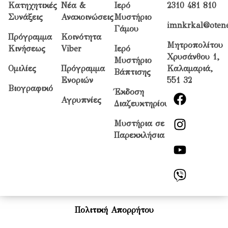
Κατηχητικές
Νέα &
Ιερό
2310 481 810
Συνάξεις
Ανακοινώσεις
Μυστήριο
imnkrkal@otene
Γάμου
Πρόγραμμα
Κοινότητα
Μητροπολίτου
Κινήσεως
Viber
Ιερό
Χρυσάνθου 1,
Μυστήριο
Ομιλίες
Πρόγραμμα
Καλαμαριά,
Βάπτισης
Ενοριών
551 32
Βιογραφικό
Έκδοση
Αγρυπνίες
Διαζευκτηρίου
Μυστήρια σε
Παρεκκλήσια
Πολιτική Απορρήτου