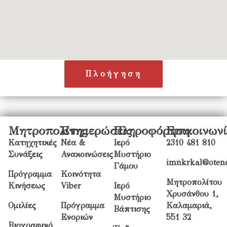
Πλοήγηση
Μητροπολίτης
Ενημερώσεις
Πληροφόρηση
Επικοινων
Κατηχητικές
Νέα &
Ιερό
2310 481 810
Συνάξεις
Ανακοινώσεις
Μυστήριο
imnkrkal@otene
Γάμου
Πρόγραμμα
Κοινότητα
Μητροπολίτου
Κινήσεως
Viber
Ιερό
Χρυσάνθου 1,
Μυστήριο
Ομιλίες
Πρόγραμμα
Καλαμαριά,
Βάπτισης
Ενοριών
551 32
Βιογραφικό