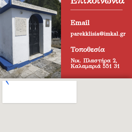
Επικοινωνία
Email
parekklisia@imkal.gr
Τοποθεσία
Νικ. Πλαστήρα 2,
Καλαμαριά 551 31