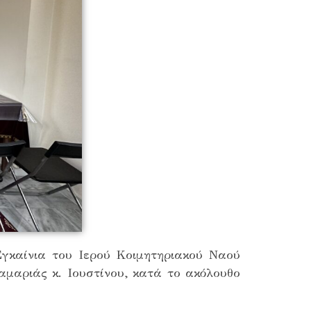
γκαίνια του Ιερού Κοιμητηριακού Ναού
αριάς κ. Ιουστίνου, κατά το ακόλουθο