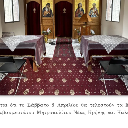
ται ότι το Σάββατο 8 Απριλίου θα τελεστούν τα Ε
εβασμιωτάτου Μητροπολίτου Νέας Κρήνης και Καλαμ