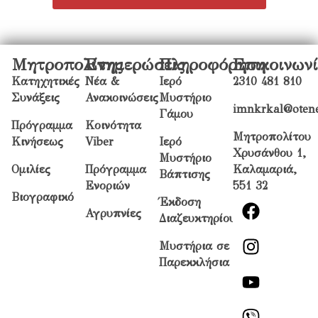
Μητροπολίτης
Ενημερώσεις
Πληροφόρηση
Επικοινων
Κατηχητικές
Νέα &
Ιερό
2310 481 810
Συνάξεις
Ανακοινώσεις
Μυστήριο
imnkrkal@otene
Γάμου
Πρόγραμμα
Κοινότητα
Μητροπολίτου
Κινήσεως
Viber
Ιερό
Χρυσάνθου 1,
Μυστήριο
Ομιλίες
Πρόγραμμα
Καλαμαριά,
Βάπτισης
Ενοριών
551 32
Βιογραφικό
Έκδοση
Αγρυπνίες
Διαζευκτηρίου
Μυστήρια σε
Παρεκκλήσια