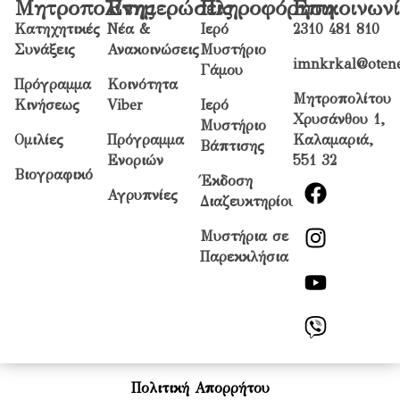
Μητροπολίτης
Ενημερώσεις
Πληροφόρηση
Επικοινων
Κατηχητικές
Νέα &
Ιερό
2310 481 810
Συνάξεις
Ανακοινώσεις
Μυστήριο
imnkrkal@otene
Γάμου
Πρόγραμμα
Κοινότητα
Μητροπολίτου
Κινήσεως
Viber
Ιερό
Χρυσάνθου 1,
Μυστήριο
Ομιλίες
Πρόγραμμα
Καλαμαριά,
Βάπτισης
Ενοριών
551 32
Βιογραφικό
Έκδοση
Αγρυπνίες
Διαζευκτηρίου
Μυστήρια σε
Παρεκκλήσια
Πολιτική Απορρήτου