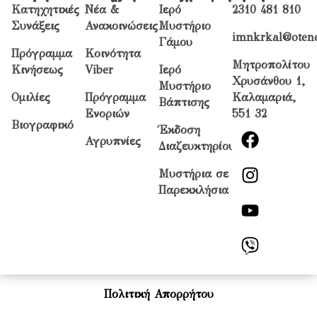
Κατηχητικές
Νέα &
Ιερό
2310 481 810
Συνάξεις
Ανακοινώσεις
Μυστήριο
imnkrkal@otene
Γάμου
Πρόγραμμα
Κοινότητα
Μητροπολίτου
Κινήσεως
Viber
Ιερό
Χρυσάνθου 1,
Μυστήριο
Ομιλίες
Πρόγραμμα
Καλαμαριά,
Βάπτισης
Ενοριών
551 32
Βιογραφικό
Έκδοση
Αγρυπνίες
Διαζευκτηρίου
Μυστήρια σε
Παρεκκλήσια
Πολιτική Απορρήτου