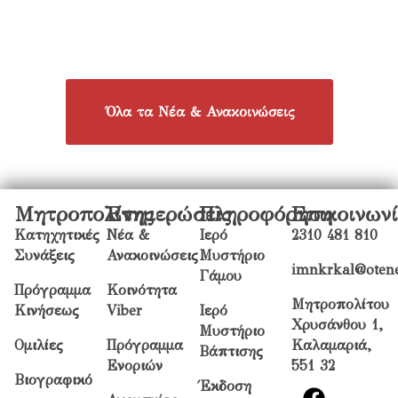
Όλα τα Νέα & Ανακοινώσεις
Μητροπολίτης
Ενημερώσεις
Πληροφόρηση
Επικοινων
Κατηχητικές
Νέα &
Ιερό
2310 481 810
Συνάξεις
Ανακοινώσεις
Μυστήριο
imnkrkal@otene
Γάμου
Πρόγραμμα
Κοινότητα
Μητροπολίτου
Κινήσεως
Viber
Ιερό
Χρυσάνθου 1,
Μυστήριο
Ομιλίες
Πρόγραμμα
Καλαμαριά,
Βάπτισης
Ενοριών
551 32
Βιογραφικό
Έκδοση