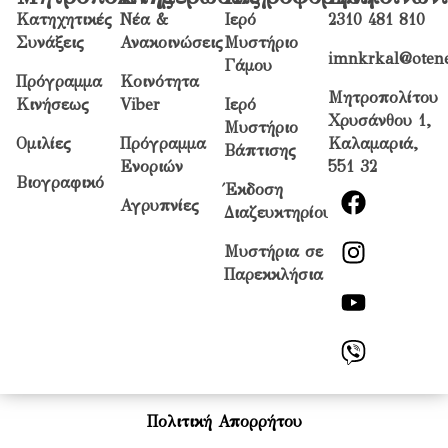
Κατηχητικές
Νέα &
Ιερό
2310 481 810
Συνάξεις
Ανακοινώσεις
Μυστήριο
imnkrkal@otene
Γάμου
Πρόγραμμα
Κοινότητα
Μητροπολίτου
Κινήσεως
Viber
Ιερό
Χρυσάνθου 1,
Μυστήριο
Ομιλίες
Πρόγραμμα
Καλαμαριά,
Βάπτισης
Ενοριών
551 32
Βιογραφικό
Έκδοση
Αγρυπνίες
Διαζευκτηρίου
Μυστήρια σε
Παρεκκλήσια
Πολιτική Απορρήτου