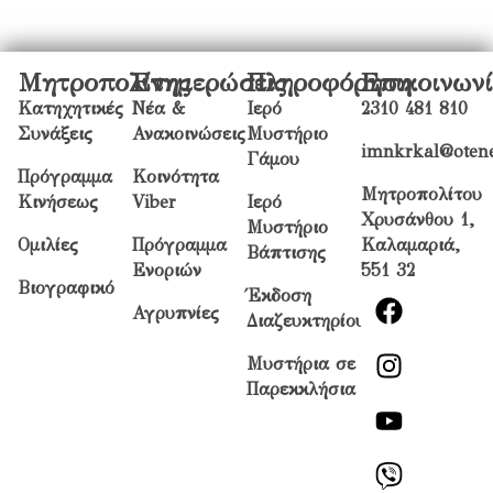
Μητροπολίτης
Ενημερώσεις
Πληροφόρηση
Επικοινων
Κατηχητικές
Νέα &
Ιερό
2310 481 810
Συνάξεις
Ανακοινώσεις
Μυστήριο
imnkrkal@otene
Γάμου
Πρόγραμμα
Κοινότητα
Μητροπολίτου
Κινήσεως
Viber
Ιερό
Χρυσάνθου 1,
Μυστήριο
Ομιλίες
Πρόγραμμα
Καλαμαριά,
Βάπτισης
Ενοριών
551 32
Βιογραφικό
Έκδοση
Αγρυπνίες
Διαζευκτηρίου
Μυστήρια σε
Παρεκκλήσια