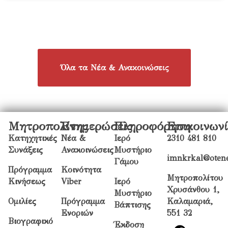
Όλα τα Νέα & Ανακοινώσεις
Μητροπολίτης
Ενημερώσεις
Πληροφόρηση
Επικοινων
Κατηχητικές
Νέα &
Ιερό
2310 481 810
Συνάξεις
Ανακοινώσεις
Μυστήριο
imnkrkal@otene
Γάμου
Πρόγραμμα
Κοινότητα
Μητροπολίτου
Κινήσεως
Viber
Ιερό
Χρυσάνθου 1,
Μυστήριο
Ομιλίες
Πρόγραμμα
Καλαμαριά,
Βάπτισης
Ενοριών
551 32
Βιογραφικό
Έκδοση