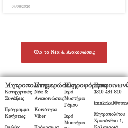
04/08/2026
Όλα τα Νέα & Ανακοινώσεις
Μητροπολίτης
Ενημερώσεις
Πληροφόρηση
Επικοινων
Κατηχητικές
Νέα &
Ιερό
2310 481 810
Συνάξεις
Ανακοινώσεις
Μυστήριο
imnkrkal@otene
Γάμου
Πρόγραμμα
Κοινότητα
Μητροπολίτου
Κινήσεως
Viber
Ιερό
Χρυσάνθου 1,
Μυστήριο
Ομιλίες
Πρόγραμμα
Καλαμαριά,