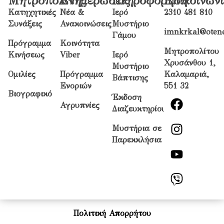
Μητροπολίτης
Ενημερώσεις
Πληροφόρηση
Επικοινων
Κατηχητικές
Νέα &
Ιερό
2310 481 810
Συνάξεις
Ανακοινώσεις
Μυστήριο
imnkrkal@otene
Γάμου
Πρόγραμμα
Κοινότητα
Μητροπολίτου
Κινήσεως
Viber
Ιερό
Χρυσάνθου 1,
Μυστήριο
Ομιλίες
Πρόγραμμα
Καλαμαριά,
Βάπτισης
Ενοριών
551 32
Βιογραφικό
Έκδοση
Αγρυπνίες
Διαζευκτηρίου
Μυστήρια σε
Παρεκκλήσια
Πολιτική Απορρήτου