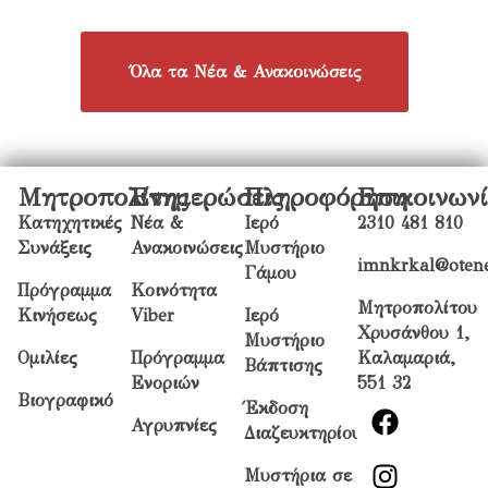
Όλα τα Νέα & Ανακοινώσεις
Μητροπολίτης
Ενημερώσεις
Πληροφόρηση
Επικοινων
Κατηχητικές
Νέα &
Ιερό
2310 481 810
Συνάξεις
Ανακοινώσεις
Μυστήριο
imnkrkal@otene
Γάμου
Πρόγραμμα
Κοινότητα
Μητροπολίτου
Κινήσεως
Viber
Ιερό
Χρυσάνθου 1,
Μυστήριο
Ομιλίες
Πρόγραμμα
Καλαμαριά,
Βάπτισης
Ενοριών
551 32
Βιογραφικό
Έκδοση
Αγρυπνίες
Διαζευκτηρίου
Μυστήρια σε