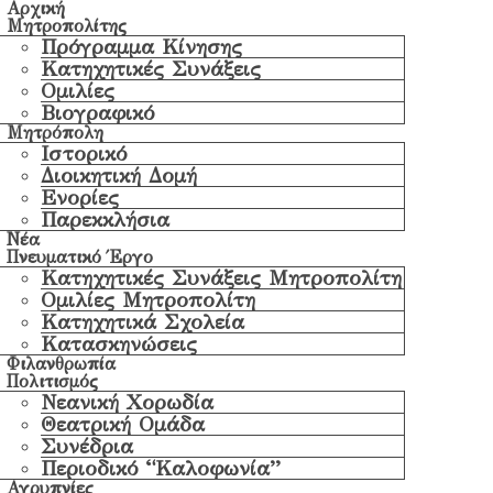
Αρχική
Μητροπολίτης
Πρόγραμμα Κίνησης
Κατηχητικές Συνάξεις
Ομιλίες
Βιογραφικό
Μητρόπολη
Ιστορικό
Διοικητική Δομή
Ενορίες
Παρεκκλήσια
Νέα
Πνευματικό Έργο
Κατηχητικές Συνάξεις Μητροπολίτη
Ομιλίες Μητροπολίτη
Κατηχητικά Σχολεία
Κατασκηνώσεις
Φιλανθρωπία
Πολιτισμός
Νεανική Χορωδία
Θεατρική Ομάδα
Συνέδρια
Περιοδικό “Καλοφωνία”
Αγρυπνίες