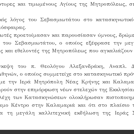
ρτυρες και τιμωμένους Αγίους της Μητροπόλεως, σ
κός λόγος του Σεβασμιωτάτου στο κατασκηνωτικ
μόσφαιρας.
νωτές προετοίμασαν και παρουσίασαν ύμνους, δρώμε
ς του Σεβασμιωτάτου, ο οποίος εξέφρασε την μεγ
ες και εθελοντές της Μητροπόλεως που αγκαλιάζουν
σκεψη του π. Θεολόγου Αλεξανδράκη, Αναπλ. Δι
θηνών, ο οποίος συμμετείχε στο κατασκηνωτικό πρ
 με την Ιερά Μητρόπολη Νέας Κρήνης και Καλαμ
ούν στην επιμόρφωση νέων στελεχών της Εκκλησίας
τελέχη των Κατασκηνώσεων ολοκλήρωσαν πιστοποιη
αμο Κέντρο στην Καλαμαριά και ότι στο πλαίσιο τ
ια τη μεγάλη καλλιτεχνική εκδήλωση της Ιεράς