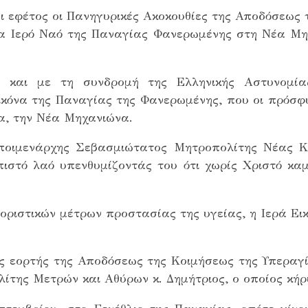
ι εφέτος οι Πανηγυρικές Ακοκουθίες της Αποδόσεως 
α Ιερό Ναό της Παναγίας Φανερωμένης στη Νέα Μη
ν και με τη συνδρομή της Ελληνικής Αστυνομί
κόνα της Παναγίας της Φανερωμένης, που οι πρόσφ
α, την Νέα Μηχανιώνα.
 ποιμενάρχης Σεβασμιώτατος Μητροπολίτης Νέας Κρ
πιστό λαό υπενθυμίζοντάς του ότι χωρίς Χριστό κ
οριστικών μέτρων προστασίας της υγείας, η Ιερά Ει
ς εορτής της Αποδόσεως της Κοιμήσεως της Υπεραγ
της Μετρών και Αθύρων κ. Δημήτριος, ο οποίος κήρυξ