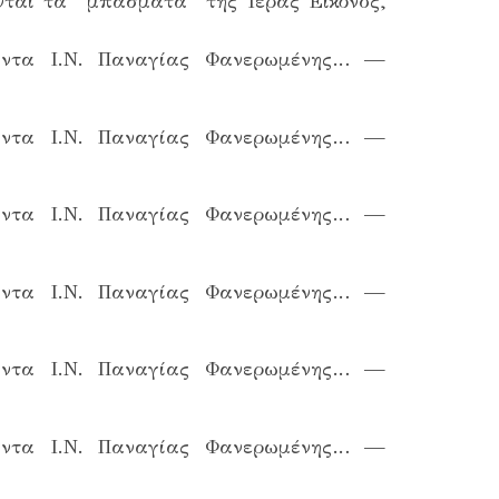
νται τα “μπάσματα” της Ιεράς Εικόνος,