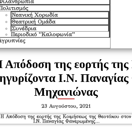
Φιλανθρωπία
Πολιτισμός
Νεανική Χορωδία
Θεατρική Ομάδα
Συνέδρια
Περιοδικό “Καλοφωνία”
Αγρυπνίες
Η Απόδοση της εορτής της
ηγυρίζοντα Ι.Ν. Παναγία
Μηχανιώνας
23 Αυγούστου, 2021