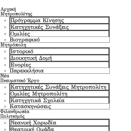
Αρχική
Μητροπολίτης
Πρόγραμμα Κίνησης
Κατηχητικές Συνάξεις
Ομιλίες
Βιογραφικό
Μητρόπολη
Ιστορικό
Διοικητική Δομή
Ενορίες
Παρεκκλήσια
Νέα
Πνευματικό Έργο
Κατηχητικές Συνάξεις Μητροπολίτη
Ομιλίες Μητροπολίτη
Κατηχητικά Σχολεία
Κατασκηνώσεις
Φιλανθρωπία
Πολιτισμός
Νεανική Χορωδία
Θεατρική Ομάδα