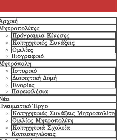
Αρχική
Μητροπολίτης
Πρόγραμμα Κίνησης
Κατηχητικές Συνάξεις
Ομιλίες
Βιογραφικό
Μητρόπολη
Ιστορικό
Διοικητική Δομή
Ενορίες
Παρεκκλήσια
Νέα
Πνευματικό Έργο
Κατηχητικές Συνάξεις Μητροπολίτη
Ομιλίες Μητροπολίτη
Κατηχητικά Σχολεία
Κατασκηνώσεις