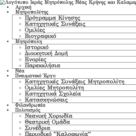
Αρχική
Μητροπολίτης
Πρόγραμμα Κίνησης
Κατηχητικές Συνάξεις
Ομιλίες
Βιογραφικό
Μητρόπολη
Ιστορικό
Διοικητική Δομή
Ενορίες
Παρεκκλήσια
Νέα
Πνευματικό Έργο
Κατηχητικές Συνάξεις Μητροπολίτη
Ομιλίες Μητροπολίτη
Κατηχητικά Σχολεία
Κατασκηνώσεις
Φιλανθρωπία
Πολιτισμός
Νεανική Χορωδία
Θεατρική Ομάδα
Συνέδρια
Περιοδικό “Καλοφωνία”