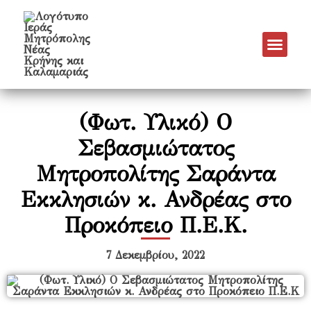
Νέα & Α
Πρόγραμμα Εν
Πρόγραμμα 
Πνευματικό Έργο
(Φωτ. Υλικό) Ο
Σεβασμιώτατος
Μητροπολίτης Σαράντα
Εκκλησιών κ. Ανδρέας στο
Προκόπειο Π.Ε.Κ.
7 Δεκεμβρίου, 2022