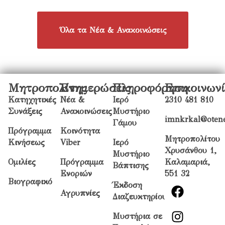
Όλα τα Νέα & Ανακοινώσεις
Μητροπολίτης
Ενημερώσεις
Πληροφόρηση
Επικοινων
Κατηχητικές
Νέα &
Ιερό
2310 481 810
Συνάξεις
Ανακοινώσεις
Μυστήριο
imnkrkal@otene
Γάμου
Πρόγραμμα
Κοινότητα
Μητροπολίτου
Κινήσεως
Viber
Ιερό
Χρυσάνθου 1,
Μυστήριο
Ομιλίες
Πρόγραμμα
Καλαμαριά,
Βάπτισης
Ενοριών
551 32
Βιογραφικό
Έκδοση
Αγρυπνίες
Διαζευκτηρίου
Μυστήρια σε