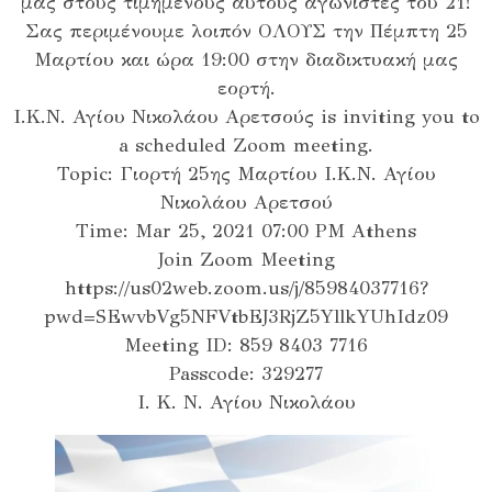
μας στους τιμημένους αυτούς αγωνιστές του 21!
Σας περιμένουμε λοιπόν ΟΛΟΥΣ την Πέμπτη 25
Μαρτίου και ώρα 19:00 στην διαδικτυακή μας
εορτή.
Ι.Κ.Ν. Αγίου Νικολάου Αρετσούς is inviting you to
a scheduled Zoom meeting.
Topic: Γιορτή 25ης Μαρτίου Ι.Κ.Ν. Αγίου
Νικολάου Αρετσού
Time: Mar 25, 2021 07:00 PM Athens
Join Zoom Meeting
https://us02web.zoom.us/j/85984037716?
pwd=SEwvbVg5NFVtbEJ3RjZ5YllkYUhIdz09
Meeting ID: 859 8403 7716
Passcode: 329277
Ι. Κ. Ν. Αγίου Νικολάου