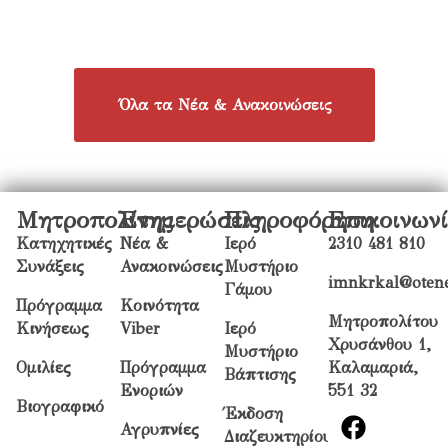
Όλα τα Νέα & Ανακοινώσεις
Μητροπολίτης
Ενημερώσεις
Πληροφόρηση
Επικοινων
Κατηχητικές
Νέα &
Ιερό
2310 481 810
Συνάξεις
Ανακοινώσεις
Μυστήριο
imnkrkal@otene
Γάμου
Πρόγραμμα
Κοινότητα
Μητροπολίτου
Κινήσεως
Viber
Ιερό
Χρυσάνθου 1,
Μυστήριο
Ομιλίες
Πρόγραμμα
Καλαμαριά,
Βάπτισης
Ενοριών
551 32
Βιογραφικό
Έκδοση
Αγρυπνίες
Διαζευκτηρίου