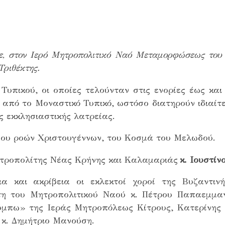
κε, στον Ιερό Μητροπολιτικό Ναό Μεταμορφώσεως του 
Τριθέκτης.
Τυπικού, οι οποίες τελούνταν στις ενορίες έως κα
από το Μοναστικό Τυπικό, ωστόσο διατηρούν ιδιαίτε
ς εκκλησιαστικής λατρείας.
ίου ροών Χριστουγέννων, του Κοσμά του Μελωδού.
τροπολίτης Νέας Κρήνης και Καλαμαριάς
κ. Ιουστίν
α και ακρίβεια οι εκλεκτοί χοροί της Βυζαντιν
η του Μητροπολιτικού Ναού κ. Πέτρου Παπαεμμαν
λύμπω» της Ιεράς Μητροπόλεως Κίτρους, Κατερίνης
κ. Δημήτριο Μανούση.