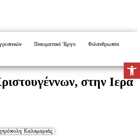
γρυπνιών
Πνευματικό Έργο
Φιλανθρωπία
Ανοίξτε
ριστουγέννων, στην Ιερά