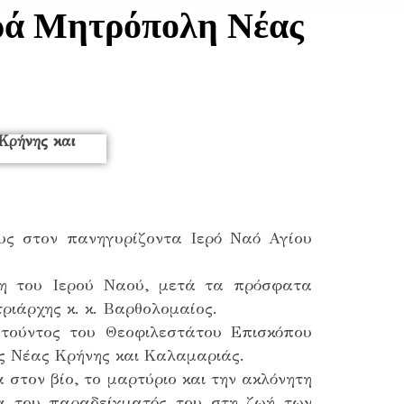
ερά Μητρόπολη Νέας
ς στον πανηγυρίζοντα Ιερό Ναό Αγίου
ρη του Ιερού Ναού, μετά τα πρόσφατα
τριάρχης κ. κ. Βαρθολομαίος.
ατούντος του Θεοφιλεστάτου Επισκόπου
ως Νέας Κρήνης και Καλαμαριάς.
στον βίο, το μαρτύριο και την ακλόνητη
τα του παραδείγματός του στη ζωή των