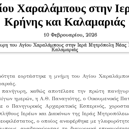
ίου Χαραλάμπους στην Ι
Κρήνης και Καλαμαριάς
10 Φεβρουαρίου, 2026
ρότητα εορτάστηκε η μνήμη του Αγίου Χαραλάμπου
μαριάς.
νή πανήγυρη, καθώς αποτέλεσε την πρώτη πανήγυ
λίγων ημερών, η Α.Θ. Παναγιότης, ο Οικουμενικός Πα
 ο Πανηγυρικός Αρχιερατικός Εσπερινός, χοροστ
 πλήθους Ιερέων και Διακόνων της Ιεράς Μητροπόλε
εοφιλέστατος, ο οποίος αναφέρθηκε με γλαφυρότητα 
μπους, αναδεικνύοντας τη διαχρονική επικαιρότη