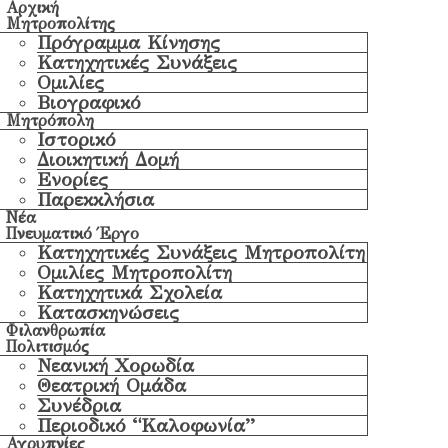
Αρχική
Μητροπολίτης
Πρόγραμμα Κίνησης
Κατηχητικές Συνάξεις
Ομιλίες
Βιογραφικό
Μητρόπολη
Ιστορικό
Διοικητική Δομή
Ενορίες
Παρεκκλήσια
Νέα
Πνευματικό Έργο
Κατηχητικές Συνάξεις Μητροπολίτη
Ομιλίες Μητροπολίτη
Κατηχητικά Σχολεία
Κατασκηνώσεις
Φιλανθρωπία
Πολιτισμός
Νεανική Χορωδία
Θεατρική Ομάδα
Συνέδρια
Περιοδικό “Καλοφωνία”
Αγρυπνίες