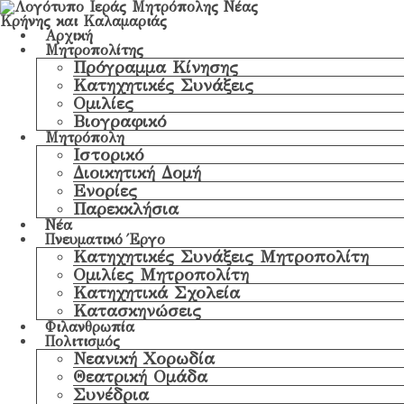
Αρχική
Μητροπολίτης
Πρόγραμμα Κίνησης
Κατηχητικές Συνάξεις
Ομιλίες
Βιογραφικό
Μητρόπολη
Ιστορικό
Διοικητική Δομή
Ενορίες
Παρεκκλήσια
Νέα
Πνευματικό Έργο
Κατηχητικές Συνάξεις Μητροπολίτη
Ομιλίες Μητροπολίτη
Κατηχητικά Σχολεία
Κατασκηνώσεις
Φιλανθρωπία
Πολιτισμός
Νεανική Χορωδία
Θεατρική Ομάδα
Συνέδρια