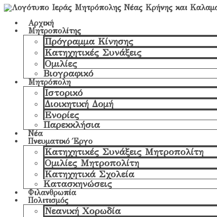
Αρχική
Μητροπολίτης
Πρόγραμμα Κίνησης
Κατηχητικές Συνάξεις
Ομιλίες
Βιογραφικό
Μητρόπολη
Ιστορικό
Διοικητική Δομή
Ενορίες
Παρεκκλήσια
Νέα
Πνευματικό Έργο
Κατηχητικές Συνάξεις Μητροπολίτη
Ομιλίες Μητροπολίτη
Κατηχητικά Σχολεία
Κατασκηνώσεις
Φιλανθρωπία
Πολιτισμός
Νεανική Χορωδία