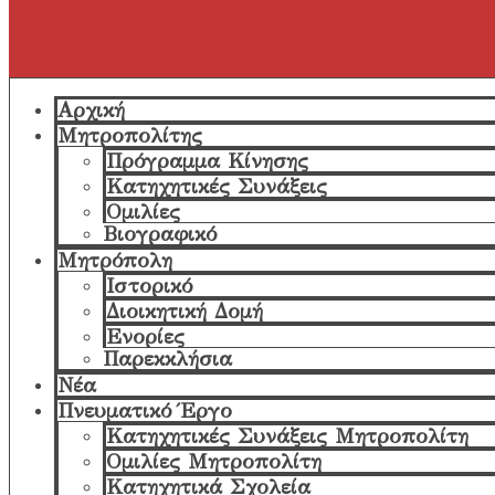
Αρχική
Μητροπολίτης
Πρόγραμμα Κίνησης
Κατηχητικές Συνάξεις
Ομιλίες
Βιογραφικό
Μητρόπολη
Ιστορικό
Διοικητική Δομή
Ενορίες
Παρεκκλήσια
Νέα
Πνευματικό Έργο
Κατηχητικές Συνάξεις Μητροπολίτη
Ομιλίες Μητροπολίτη
Κατηχητικά Σχολεία